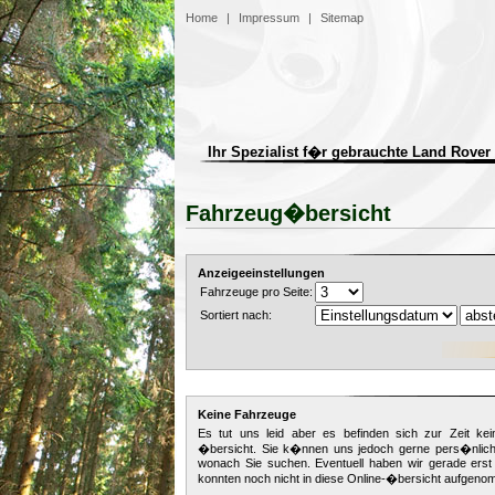
Home
|
Impressum
|
Sitemap
Ihr Spezialist f�r gebrauchte Land Rover
Fahrzeug�bersicht
Anzeigeeinstellungen
Fahrzeuge pro Seite:
Sortiert nach:
Keine Fahrzeuge
Es tut uns leid aber es befinden sich zur Zeit ke
�bersicht. Sie k�nnen uns jedoch gerne pers�nlich 
wonach Sie suchen. Eventuell haben wir gerade erst
konnten noch nicht in diese Online-�bersicht aufgen