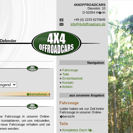
4X4OFFROADCARS
Dieselstr. 10
D-50354 H�rth
+49 (0) 2233 6270645
info@4x4offroadcars.de
 Defender
Navigation
«
Fahrzeuge
«
Teile
«
Erreichbarkeit
«
Kontakt
«
Anfahrt
�bernehmen
»
aus unserem Angebot
Fahrzeuge
Leider haben wir zur Zeit keine
Fahrzeuge in unserer Online-
ine Fahrzeuge in unserer Online-
�bersicht
kontaktieren, um uns mitzuteilen,
Teile
 neue Fahrzeuge erhalten und sie
ommen werden.
«
Komplettes Dach f�...